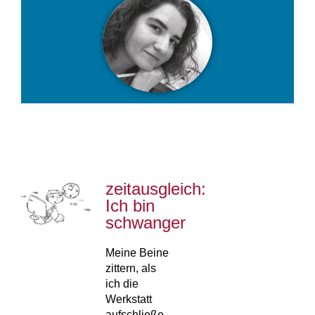
zeitausgleich:
Ich bin
schwanger
Meine Beine
zittern, als
ich die
Werkstatt
aufschließe.