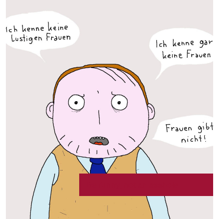
Be funny, not an asshole