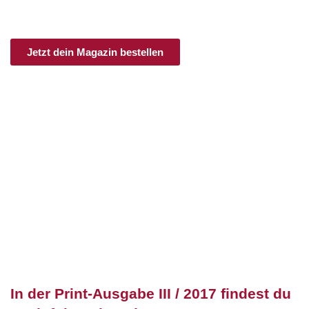
Ob im Einzelheft, als Jahresabo oder im
Schnupperabo:
Hier bekommst du Feminismus frei Haus!
Jetzt dein Magazin bestellen
In der Print-Ausgabe III / 2017 findest du