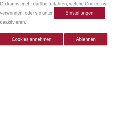
e
t
Du kannst mehr darüber erfahren, welche Cookies wir
verwenden, oder sie unter
Einstellungen
b
a
deaktivieren.
o
g
Cookies annehmen
Ablehnen
o
r
k
a
-
m
f