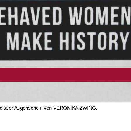
Ein lokaler Augenschein von VERONIKA ZWING.