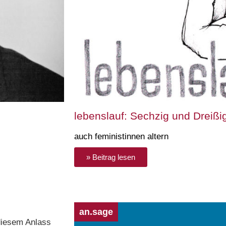
lebenslauf: Sechzig und Dreißi
auch feministinnen altern
» Beitrag lesen
an.sage
diesem Anlass