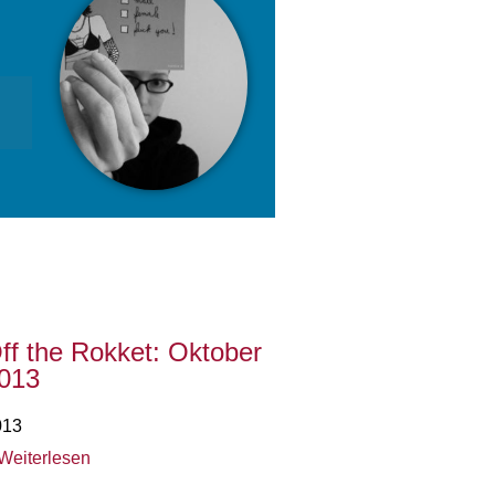
ff the Rokket: Oktober
013
013
Weiterlesen