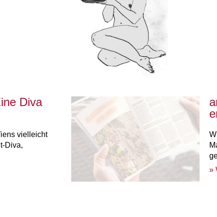
ine Diva
a
e
ens vielleicht
Wi
t-Diva,
Ma
ge
» 