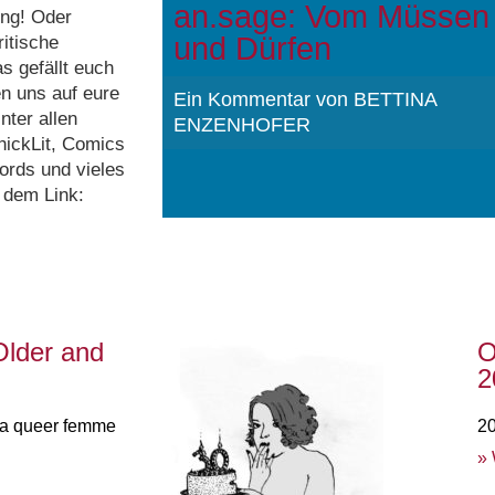
an.sage: Vom Müssen
ung! Oder
und Dürfen
ritische
as gefällt euch
en uns auf eure
Ein Kommentar von BETTINA
ter allen
ENZENHOFER
hickLit, Comics
ords und vieles
r dem Link:
Older and
O
2
f a queer femme
2
» 