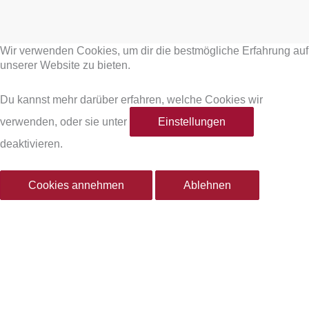
F
I
a
n
Wir verwenden Cookies, um dir die bestmögliche Erfahrung auf
c
s
unserer Website zu bieten.
e
t
Du kannst mehr darüber erfahren, welche Cookies wir
verwenden, oder sie unter
Einstellungen
b
a
deaktivieren.
o
g
Cookies annehmen
Ablehnen
o
r
k
a
-
m