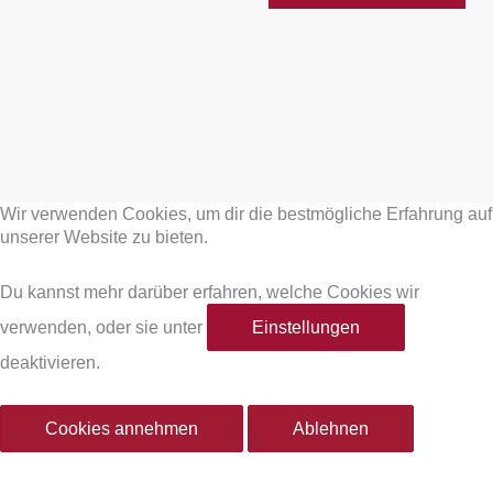
F
I
a
n
Wir verwenden Cookies, um dir die bestmögliche Erfahrung auf
c
s
unserer Website zu bieten.
e
t
Du kannst mehr darüber erfahren, welche Cookies wir
verwenden, oder sie unter
Einstellungen
b
a
deaktivieren.
o
g
Cookies annehmen
Ablehnen
o
r