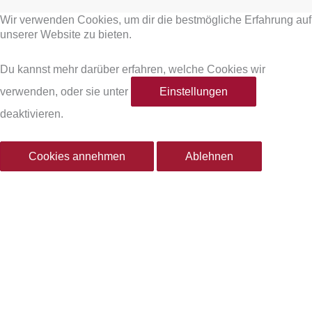
a
n
Wir verwenden Cookies, um dir die bestmögliche Erfahrung auf
c
s
unserer Website zu bieten.
e
t
Du kannst mehr darüber erfahren, welche Cookies wir
verwenden, oder sie unter
Einstellungen
b
a
deaktivieren.
o
g
Cookies annehmen
Ablehnen
o
r
k
a
-
m
f