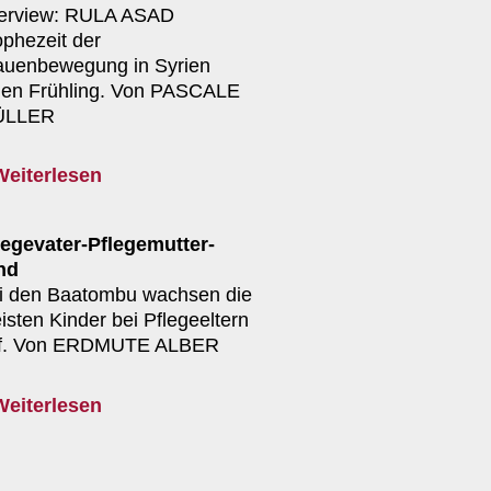
terview: RULA ASAD
ophezeit der
auenbewegung in Syrien
nen Frühling. Von PASCALE
ÜLLER
Weiterlesen
legevater-Pflegemutter-
nd
i den Baatombu wachsen die
isten Kinder bei Pflegeeltern
f. Von ERDMUTE ALBER
Weiterlesen