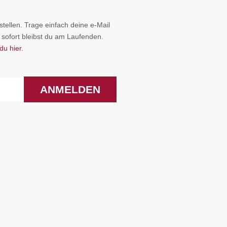
tellen. Trage einfach deine e-Mail
 sofort bleibst du am Laufenden.
du hier.
ANMELDEN
F
I