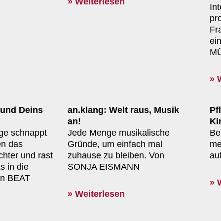
» Weiterlesen
In
pr
Fr
ei
M
» 
 und Deins
an.klang: Welt raus, Musik
Pf
an!
Ki
ige schnappt
Jede Menge musikalische
Be
en das
Gründe, um einfach mal
me
hter und rast
zuhause zu bleiben. Von
au
s in die
SONJA EISMANN
on BEAT
» 
» Weiterlesen