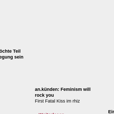
öchte Teil
egung sein
an.künden: Feminism will
rock you
First Fatal Kiss im rhiz
Ei