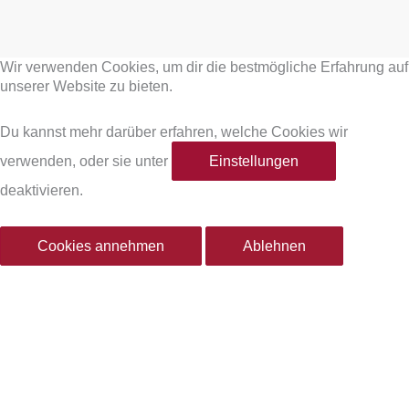
F
I
a
n
Wir verwenden Cookies, um dir die bestmögliche Erfahrung auf
c
s
unserer Website zu bieten.
e
t
Du kannst mehr darüber erfahren, welche Cookies wir
verwenden, oder sie unter
Einstellungen
b
a
deaktivieren.
o
g
Cookies annehmen
Ablehnen
o
r
k
a
-
m