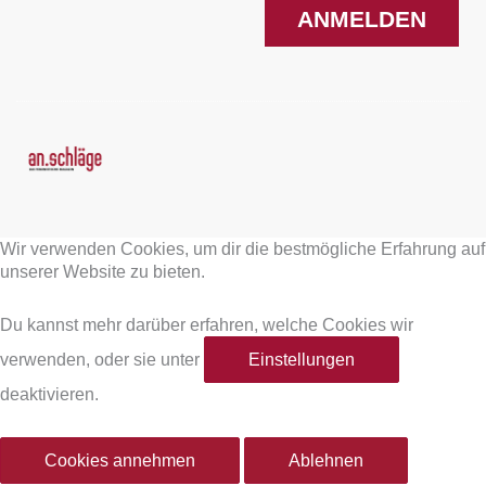
ANMELDEN
F
I
a
n
Wir verwenden Cookies, um dir die bestmögliche Erfahrung auf
c
s
unserer Website zu bieten.
e
t
Du kannst mehr darüber erfahren, welche Cookies wir
verwenden, oder sie unter
Einstellungen
b
a
deaktivieren.
o
g
Cookies annehmen
Ablehnen