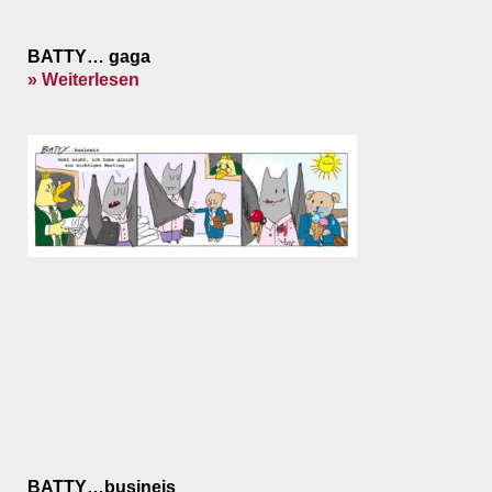
BATTY… gaga
» Weiterlesen
BATTY…busineis