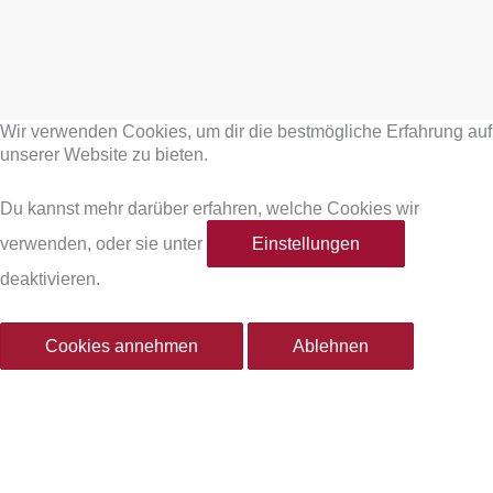
F
I
a
n
Wir verwenden Cookies, um dir die bestmögliche Erfahrung auf
c
s
unserer Website zu bieten.
e
t
Du kannst mehr darüber erfahren, welche Cookies wir
verwenden, oder sie unter
Einstellungen
b
a
deaktivieren.
o
g
Cookies annehmen
Ablehnen
o
r
k
a
-
m