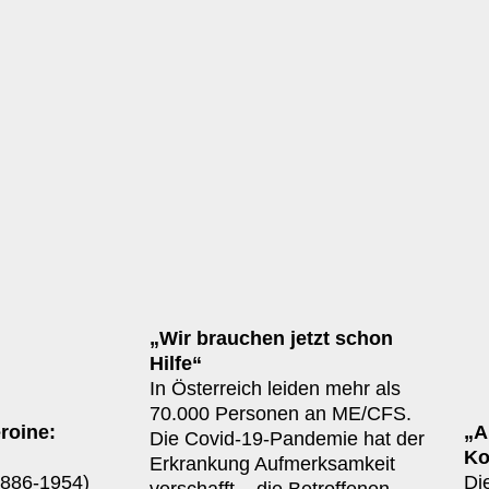
„Wir brauchen jetzt schon
Hilfe“
In Österreich leiden mehr als
70.000 Personen an ME/CFS.
roine:
„A
Die Covid-19-Pandemie hat der
Ko
Erkrankung Aufmerksamkeit
1886-1954)
Di