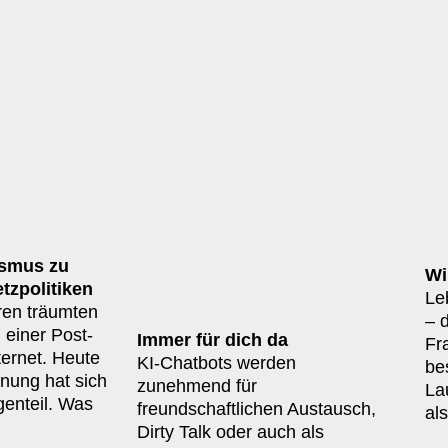
smus zu
Wir
tzpolitiken
Le
ren träumten
– 
 einer Post-
Immer für dich da
Fr
ernet. Heute
KI-Chatbots werden
be
fnung hat sich
zunehmend für
La
egenteil. Was
freundschaftlichen Austausch,
als
Dirty Talk oder auch als