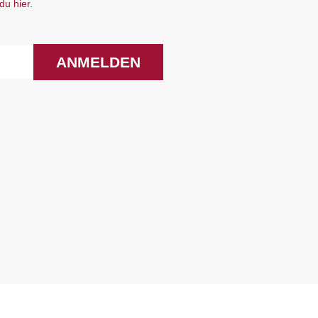
du hier.
ANMELDEN
F
I
a
n
c
s