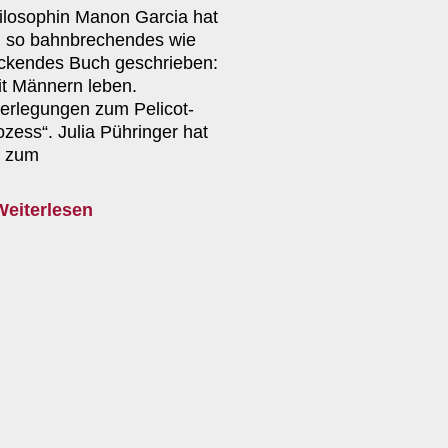
ilosophin Manon Garcia hat
n so bahnbrechendes wie
ckendes Buch geschrieben:
it Männern leben.
erlegungen zum Pelicot-
ozess“. Julia Pühringer hat
e zum
Weiterlesen