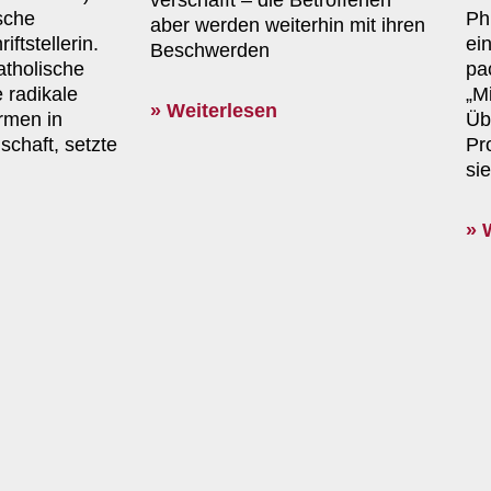
verschafft – die Betroffenen
sche
Ph
aber werden weiterhin mit ihren
ftstellerin.
ei
Beschwerden
katholische
pa
 radikale
„M
» Weiterlesen
rmen in
Üb
schaft, setzte
Pr
si
» 