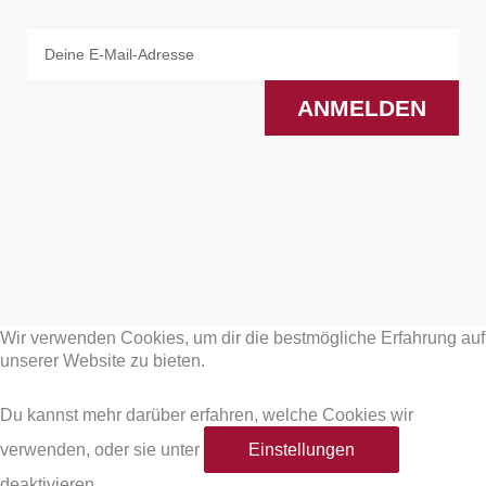
Email
ANMELDEN
F
I
a
n
Wir verwenden Cookies, um dir die bestmögliche Erfahrung auf
c
s
unserer Website zu bieten.
e
t
Du kannst mehr darüber erfahren, welche Cookies wir
verwenden, oder sie unter
Einstellungen
b
a
deaktivieren.