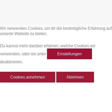
F
I
a
n
Wir verwenden Cookies, um dir die bestmögliche Erfahrung auf
c
s
unserer Website zu bieten.
e
t
Du kannst mehr darüber erfahren, welche Cookies wir
verwenden, oder sie unter
Einstellungen
b
a
deaktivieren.
o
g
Cookies annehmen
Ablehnen
o
r
k
a
-
m