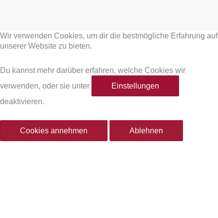
F
I
a
n
Wir verwenden Cookies, um dir die bestmögliche Erfahrung auf
c
s
unserer Website zu bieten.
e
t
Du kannst mehr darüber erfahren, welche Cookies wir
verwenden, oder sie unter
Einstellungen
b
a
deaktivieren.
o
g
Cookies annehmen
Ablehnen
o
r
k
a
-
m