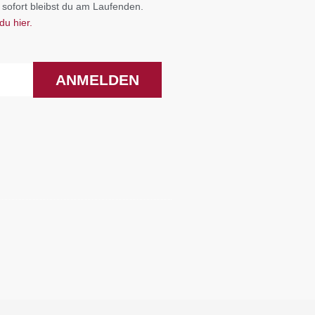
 sofort bleibst du am Laufenden.
du hier.
ANMELDEN
F
I
a
n
c
s