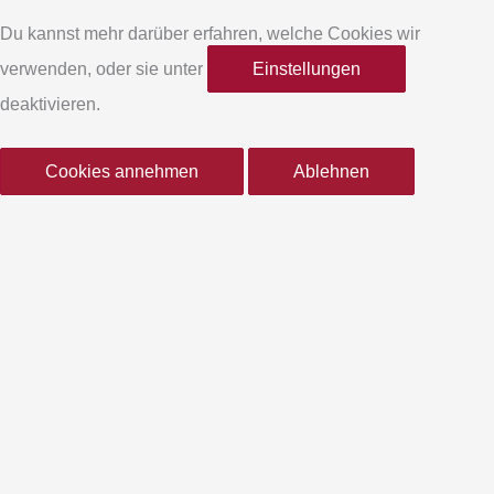
e
t
Du kannst mehr darüber erfahren, welche Cookies wir
verwenden, oder sie unter
Einstellungen
b
a
deaktivieren.
o
g
Cookies annehmen
Ablehnen
o
r
k
a
-
m
f