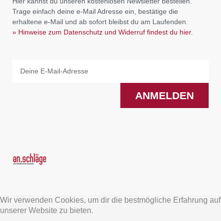
Hier kannst du unseren kostenlosen Newsletter bestellen.
Trage einfach deine e-Mail Adresse ein, bestätige die
erhaltene e-Mail und ab sofort bleibst du am Laufenden.
» Hinweise zum Datenschutz und Widerruf findest du hier.
Email
ANMELDEN
F
I
a
n
Wir verwenden Cookies, um dir die bestmögliche Erfahrung auf
c
s
unserer Website zu bieten.