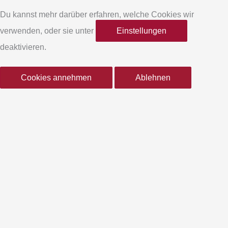
e
t
Du kannst mehr darüber erfahren, welche Cookies wir
verwenden, oder sie unter
Einstellungen
b
a
deaktivieren.
o
g
Cookies annehmen
Ablehnen
o
r
k
a
-
m
f