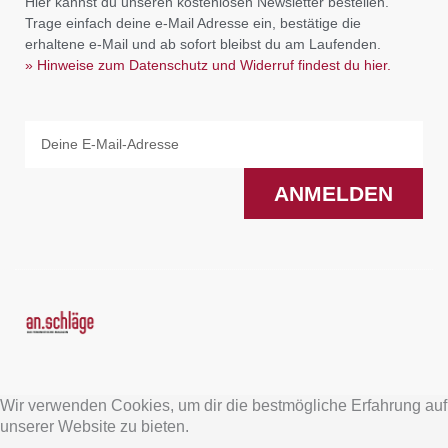
Hier kannst du unseren kostenlosen Newsletter bestellen.
Trage einfach deine e-Mail Adresse ein, bestätige die
erhaltene e-Mail und ab sofort bleibst du am Laufenden.
» Hinweise zum Datenschutz und Widerruf findest du hier.
Email
ANMELDEN
F
I
a
n
Wir verwenden Cookies, um dir die bestmögliche Erfahrung auf
c
s
unserer Website zu bieten.