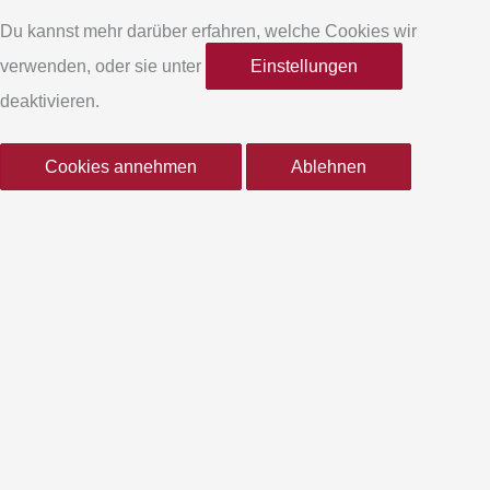
e
t
Du kannst mehr darüber erfahren, welche Cookies wir
verwenden, oder sie unter
Einstellungen
b
a
deaktivieren.
o
g
Cookies annehmen
Ablehnen
o
r
k
a
-
m
f