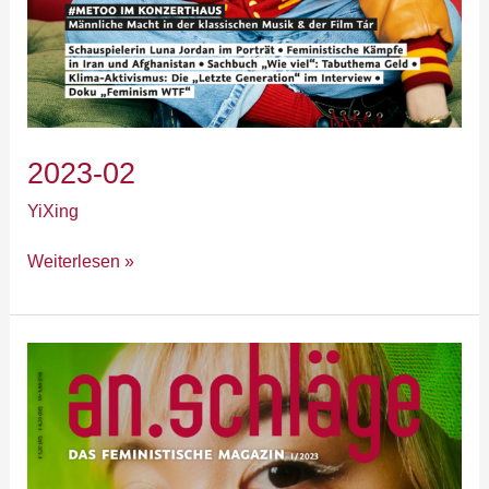
2023-02
YiXing
Weiterlesen »
2023-
01