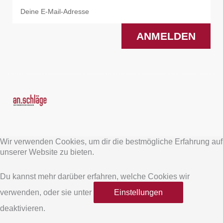
Email
ANMELDEN
F
I
a
n
Wir verwenden Cookies, um dir die bestmögliche Erfahrung auf
c
s
unserer Website zu bieten.
e
t
Du kannst mehr darüber erfahren, welche Cookies wir
verwenden, oder sie unter
Einstellungen
b
a
deaktivieren.