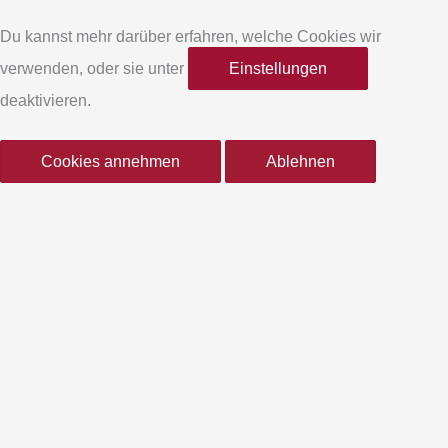
e
t
Du kannst mehr darüber erfahren, welche Cookies wir
verwenden, oder sie unter
Einstellungen
b
a
deaktivieren.
o
g
Cookies annehmen
Ablehnen
o
r
k
a
-
m
f