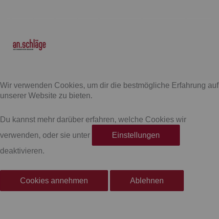
F
I
a
n
Wir verwenden Cookies, um dir die bestmögliche Erfahrung auf
c
s
unserer Website zu bieten.
e
t
Du kannst mehr darüber erfahren, welche Cookies wir
verwenden, oder sie unter
Einstellungen
b
a
deaktivieren.
o
g
Cookies annehmen
Ablehnen
o
r