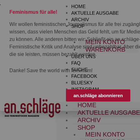
Zum
HOME
Inhalt
Feminismus für alle!
AKTUELLE AUSGABE
springen
ARCHIV
Wir wollen feministischen Journalismus für alle frei zugän
SHOP
wissen, dass vielen Menschen das Geld fehlt, um für Med
zu können. Alle anderen bitten wir: Schließt ein an.schläg
MEIN KONTO
Feministische Kritik und Analyse sind unbezahlbar. Aber die
WARENKORB
die sie leisten, müssen bezahlt werden.
ÜBER UNS
FAQ
SUCHE
Danke! Save the world with feminism!
FACEBOOK
BLUESKY
INSTAGRAM
an.schläge abonnieren
HOME
AKTUELLE AUSGAB
ARCHIV
SHOP
MEIN KONTO