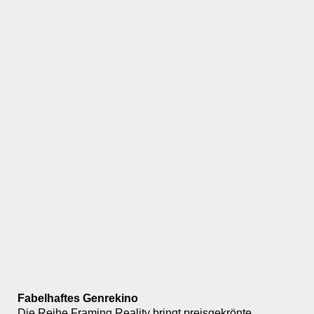
Fabelhaftes Genrekino
Die Reihe Framing Reality bringt preisgekrönte