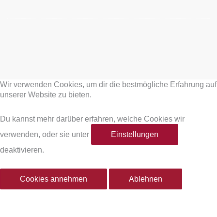
F
I
a
n
Wir verwenden Cookies, um dir die bestmögliche Erfahrung auf
c
s
unserer Website zu bieten.
e
t
Du kannst mehr darüber erfahren, welche Cookies wir
verwenden, oder sie unter
Einstellungen
b
a
deaktivieren.
o
g
Cookies annehmen
Ablehnen
o
r